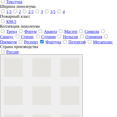
Текстура
Ширина линолеума
1,5
2
2,5
3
3,5
4
Пожарный класс
КМ-5
Коллекция линолеума
Тренд
Форум
Аванта
Мастер
Симпли
Сириус
Стронг
Суприм
Нельсон
Олимпия
Премиум
Респект
Фортуна
Петергоф
Мегаполис
Страна производства
Россия